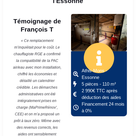
l'Essonne
Témoignage de
François T
« Ce remplacement
m’inquiétait pour le coût. Le
chauffagiste RGE a confirmé
la compatibilité de la PAC
air/eau avec mon installation,
Athis-Mons -
chiffré les économies et
Essonne
détaillé un calendrier
5 pièces - 110 m²
crédible. Les démarches
2 990€ TTC après
administratives ont été
déduction des aides
intégralement prises en
Financement 24 mois
charge (MaPrimeRénov’,
à 0%
CEE) et on m’a proposé un
prêt à taux zéro. Même avec
des revenus corrects, les
aides ont sensiblement