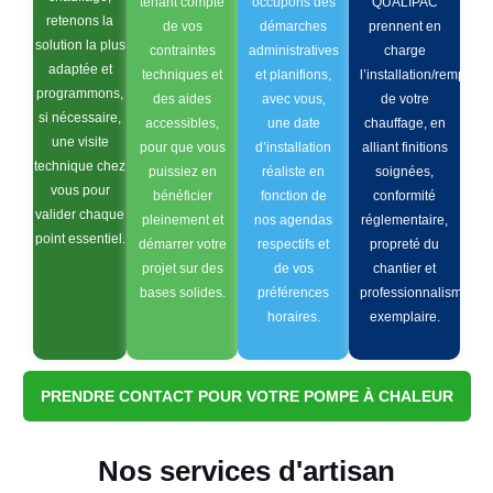
tenant compte
occupons des
QUALIPAC
retenons la
de vos
démarches
prennent en
solution la plus
contraintes
administratives
charge
adaptée et
techniques et
et planifions,
l’installation/remplac
programmons,
des aides
avec vous,
de votre
si nécessaire,
accessibles,
une date
chauffage, en
une visite
pour que vous
d’installation
alliant finitions
technique chez
puissiez en
réaliste en
soignées,
vous pour
bénéficier
fonction de
conformité
valider chaque
pleinement et
nos agendas
réglementaire,
point essentiel.
démarrer votre
respectifs et
propreté du
projet sur des
de vos
chantier et
bases solides.
préférences
professionnalisme
horaires.
exemplaire.
PRENDRE CONTACT POUR VOTRE POMPE À CHALEUR
Nos services d'artisan