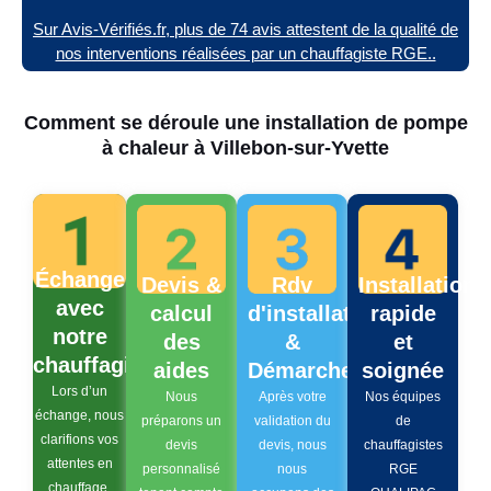
Sur Avis-Vérifiés.fr, plus de 74 avis attestent de la qualité de
nos interventions réalisées par un chauffagiste RGE..
Comment se déroule une installation de pompe
à chaleur à Villebon-sur-Yvette
Échange
Devis &
Rdv
Installation
avec
calcul
d'installation
rapide
notre
des
&
et
chauffagiste
aides
Démarches
soignée
Lors d’un
Nous
Après votre
Nos équipes
échange, nous
préparons un
validation du
de
clarifions vos
devis
devis, nous
chauffagistes
attentes en
personnalisé
nous
RGE
chauffage,