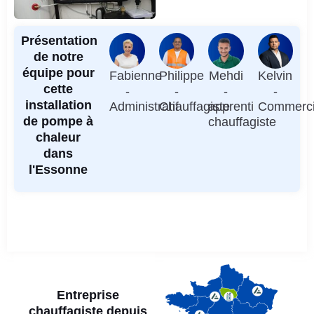
Présentation
de notre
équipe pour
Fabienne
Philippe
Mehdi
Kelvin
cette
-
-
-
-
installation
Administratif
Chauffagiste
apprenti
Commerci
de pompe à
chauffagiste
chaleur
dans
l'Essonne
Entreprise
chauffagiste depuis