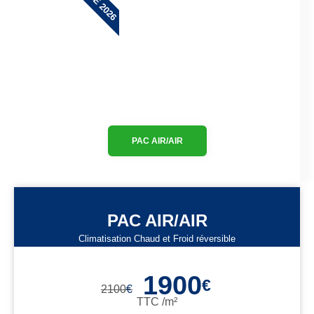
PAC AIR/AIR
PAC AIR/AIR
Climatisation Chaud et Froid réversible
1900
€
2100
€
TTC /m²