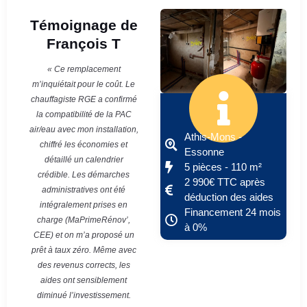
Témoignage de
François T
« Ce remplacement
m’inquiétait pour le coût. Le
chauffagiste RGE a confirmé
la compatibilité de la PAC
air/eau avec mon installation,
Athis-Mons -
chiffré les économies et
Essonne
détaillé un calendrier
5 pièces - 110 m²
crédible. Les démarches
2 990€ TTC après
administratives ont été
déduction des aides
intégralement prises en
Financement 24 mois
charge (MaPrimeRénov’,
à 0%
CEE) et on m’a proposé un
prêt à taux zéro. Même avec
des revenus corrects, les
aides ont sensiblement
diminué l’investissement.