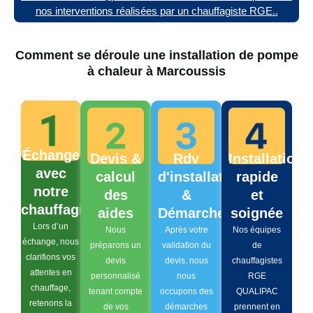
nos interventions réalisées par un chauffagiste RGE..
Comment se déroule une installation de pompe
à chaleur à Marcoussis
Échange
Devis &
Rdv
Installation
avec
calcul
d'installation
rapide
notre
des
&
et
chauffagiste
aides
Démarches
soignée
Lors d’un
Nous
Après votre
Nos équipes
échange, nous
préparons un
validation du
de
clarifions vos
devis
devis, nous
chauffagistes
attentes en
personnalisé
nous
RGE
chauffage,
tenant compte
occupons des
QUALIPAC
retenons la
de vos
démarches
prennent en