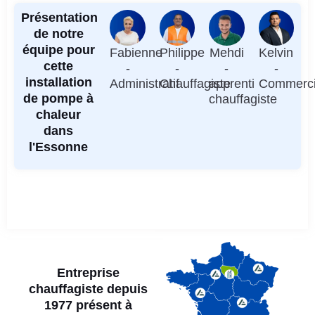
Présentation
de notre
équipe pour
Fabienne
Philippe
Mehdi
Kelvin
cette
-
-
-
-
installation
Administratif
Chauffagiste
apprenti
Commerci
de pompe à
chauffagiste
chaleur
dans
l'Essonne
Entreprise
chauffagiste depuis
1977 présent à