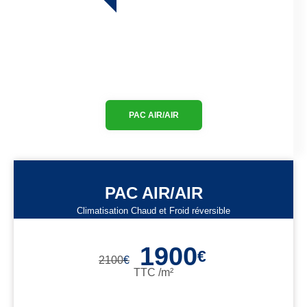
PAC AIR/AIR
PAC AIR/AIR
Climatisation Chaud et Froid réversible
1900
€
2100
€
TTC /m²