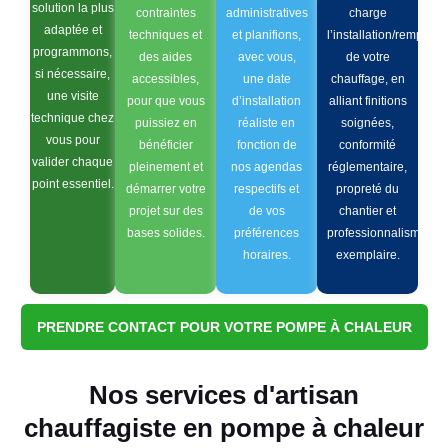
solution la plus
contraintes
administratives
charge
adaptée et
techniques et
et planifions,
l’installation/remplac
programmons,
des aides
avec vous,
de votre
si nécessaire,
accessibles,
une date
chauffage, en
une visite
pour que vous
d’installation
alliant finitions
technique chez
puissiez en
réaliste en
soignées,
vous pour
bénéficier
fonction de
conformité
valider chaque
pleinement et
nos agendas
réglementaire,
point essentiel.
démarrer votre
respectifs et
propreté du
projet sur des
de vos
chantier et
bases solides.
préférences
professionnalisme
horaires.
exemplaire.
PRENDRE CONTACT POUR VOTRE POMPE À CHALEUR
Nos services d'artisan
chauffagiste en pompe à chaleur