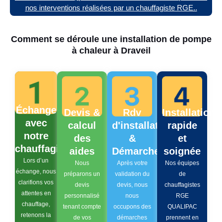
nos interventions réalisées par un chauffagiste RGE..
Comment se déroule une installation de pompe
à chaleur à Draveil
Échange
Devis &
Rdv
Installation
avec
calcul
d'installation
rapide
notre
des
&
et
chauffagiste
aides
Démarches
soignée
Lors d’un
Nous
Après votre
Nos équipes
échange, nous
préparons un
validation du
de
clarifions vos
devis
devis, nous
chauffagistes
attentes en
personnalisé
nous
RGE
chauffage,
tenant compte
occupons des
QUALIPAC
retenons la
de vos
démarches
prennent en