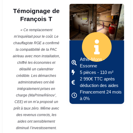
Témoignage de
François T
« Ce remplacement
m’inquiétait pour le coût. Le
chauffagiste RGE a confirmé
la compatibilité de la PAC
air/eau avec mon installation,
Athis-Mons -
chiffré les économies et
Essonne
détaillé un calendrier
5 pièces - 110 m²
crédible. Les démarches
2 990€ TTC après
administratives ont été
déduction des aides
intégralement prises en
Financement 24 mois
charge (MaPrimeRénov’,
à 0%
CEE) et on m’a proposé un
prêt à taux zéro. Même avec
des revenus corrects, les
aides ont sensiblement
diminué l’investissement.