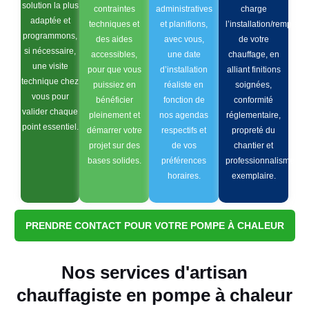
solution la plus
contraintes
administratives
charge
adaptée et
techniques et
et planifions,
l’installation/remplac
programmons,
des aides
avec vous,
de votre
si nécessaire,
accessibles,
une date
chauffage, en
une visite
pour que vous
d’installation
alliant finitions
technique chez
puissiez en
réaliste en
soignées,
vous pour
bénéficier
fonction de
conformité
valider chaque
pleinement et
nos agendas
réglementaire,
point essentiel.
démarrer votre
respectifs et
propreté du
projet sur des
de vos
chantier et
bases solides.
préférences
professionnalisme
horaires.
exemplaire.
PRENDRE CONTACT POUR VOTRE POMPE À CHALEUR
Nos services d'artisan
chauffagiste en pompe à chaleur