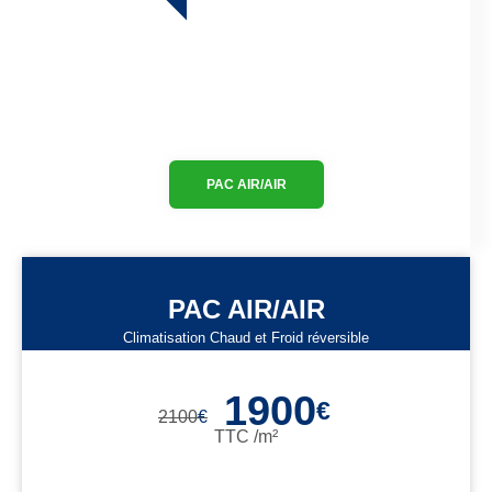
PAC AIR/AIR
PAC AIR/AIR
Climatisation Chaud et Froid réversible
1900
€
2100
€
TTC /m²