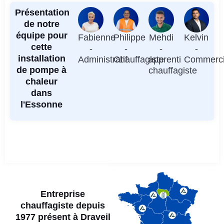
Présentation
de notre
équipe pour
Fabienne
Philippe
Mehdi
Kelvin
cette
-
-
-
-
installation
Administratif
Chauffagiste
apprenti
Commerci
de pompe à
chauffagiste
chaleur
dans
l'Essonne
Entreprise
chauffagiste depuis
1977 présent à Draveil