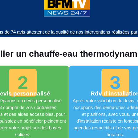
lus de 74 avis attestent de la qualité de nos interventions réalisées p
aller un chauffe-eau thermodynam
evis personnalisé
Rdv d'installatio
éparons un devis personnalisé
Après votre validation du devis,
t compte de vos contraintes
occupons des démarches admini
s et des aides accessibles, pour
et planifions, avec vous, un
puissiez en bénéficier pleinement
d’installation réaliste en foncti
rrer votre projet sur des bases
agendas respectifs et de vos p
solides.
horaires.