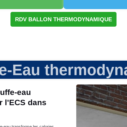
RDV BALLON THERMODYNAMIQUE
fe-Eau thermodyn
auffe-eau
 l'ECS dans
e-eau transforme les calories