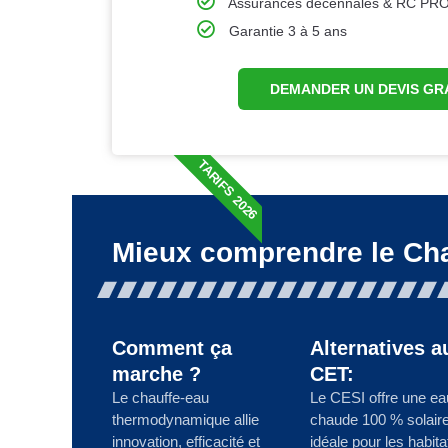
Assurances décennales & RC PR
Garantie 3 à 5 ans
DEMANDER UN DEVIS GR
TARIFS 2026
Mieux comprendre le Ch
Comment ça
Alternatives a
marche ?
CET:
Le chauffe-eau
Le CESI offre une ea
thermodynamique allie
chaude 100 % solaire
innovation, efficacité et
idéale pour les habita