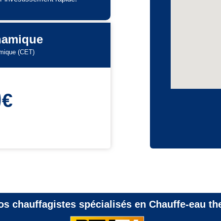
ynamique
amique (CET)
0
€
 nos chauffagistes spécialisés en Chauffe-eau 