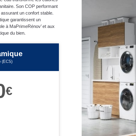
sanitaire. Son COP performant
assurant un confort stable.
ique garantissent un
gible à MaPrimeRénov’ et aux
ique du bien.
amique
e (ECS)
0
€