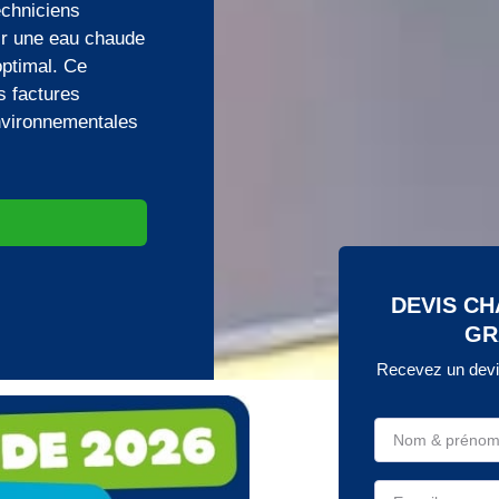
echniciens
tir une eau chaude
optimal. Ce
s factures
environnementales
DEVIS C
GR
Recevez un devi